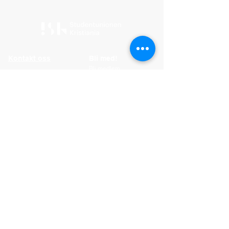
Kontakt oss
Bli med!
Bli medlem
Medlemsfordeler
Frivillige verv
Ledige stillinger - Oslo
Ledige stillinger - Bergen
Snarveier
SK Oslo
SK Bergen
Arbeidsutvalget (AU)
Tillitsutvalget (TU)
Vår politikk
For bedrifter