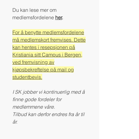
Du kan lese mer om
medlemsfordelene
her
.
For å benytte medlemsfordelene
må medlemskort fremvises. Dette
kan hentes i resepsjonen på
Kristiania sitt Campus i Bergen,
ved fremvisning av
kjøpsbekreftelse på mail og
studentbevis.
I SK jobber vi kontinuerlig med å
finne gode fordeler for
medlemmene våre.
Tilbud kan derfor endres fra år til
år.