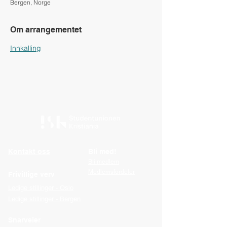
Bergen, Norge
Om arrangementet
Innkalling
Kontakt oss
Bli med!
Bli medlem
Medlemsfordeler
Frivillige verv
Ledige stillinger - Oslo
Ledige stillinger - Bergen
Snarveier