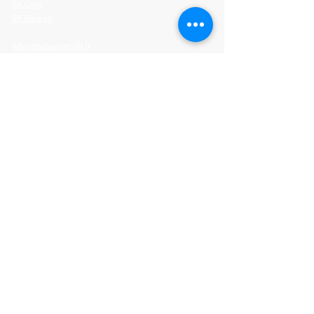
SK Oslo
SK Bergen
Arbeidsutvalget (AU)
Tillitsutvalget (TU)
Vår politikk
For bedrifter
Samarbeidspartnere
Sosiale medier
SKO
SKB
Vilkår og betingelser
Personvernserklæring
2024 © Studentunionen Kristiania. Org. nr:
929 718
380
. Kirkegata 24, 0153 Oslo.