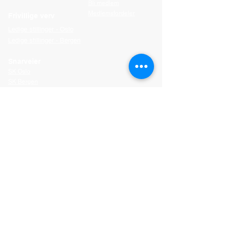
Bli medlem
Medlemsfordeler
Frivillige verv
Ledige stillinger - Oslo
Ledige stillinger - Bergen
Snarveier
SK Oslo
SK Bergen
Arbeidsutvalget (AU)
Tillitsutvalget (TU)
Vår politikk
For bedrifter
Samarbeidspartnere
Sosiale medier
SKO
SKB