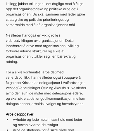
I tillegg jobber stillingen i det daglige med å følge 
opp det organisatoriske og politiske arbeidet i 
organisasjonen. Du skal sammen med leder gjøre 
strategiske og politiske prioriteringer, og 
samarbeide med å nå organisasjonens mål. 
Nestleder har også en viktig rolle i 
videreutviklingen av organisasjonen. Dette 
innebærer å drive med organisasjonsutvikling, 
forbedre interne strukturer og sikre at 
organisasjonen utvikler seg i en bærekraftig 
retning.
For å sikre kontinuitet i arbeidet med 
velferdspolitikk, har nestleder også i oppgave å 
følge opp Kristianias delegasjoner i Velferdstinget 
Vest og Velferdstinget Oslo og Akershus. Nestleder 
avholder jevnlige møter med delegasjonsledere, 
og skal sikre at det er god kommunikasjon mellom 
delegasjonene, arbeidsutvalget og hovedstyrene. 
Arbeidsoppgaver:
Avholde og lede møter i samhold med leder 
og resten av arbeidsutvalget.
Arbeide strategisk for å sikre både god 