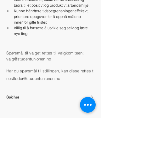
bidra til et positivt og produktivt arbeidsmiljø.
Kunne håndtere tidsbegrensninger effektivt, 
prioritere oppgaver for å oppnå målene 
innenfor gitte frister.
Villig til å fortsette å utvikle seg selv og lære 
nye ting.
Spørsmål til valget rettes til valgkomiteen;
valg@studentunionen.no
Har du spørsmål til stillingen, kan disse rettes til;
nestleder@studentunionen.no
Søk her
Kontakt oss
Bli med!