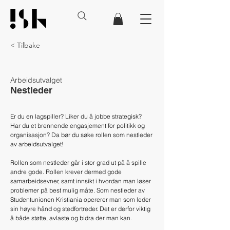
< Tilbake
Arbeidsutvalget
Nestleder
Er du en lagspiller? Liker du å jobbe strategisk? 
Har du et brennende engasjement for politikk og 
organisasjon? Da bør du søke rollen som nestleder 
av arbeidsutvalget!
Rollen som nestleder går i stor grad ut på å spille 
andre gode. Rollen krever dermed gode 
samarbeidsevner, samt innsikt i hvordan man løser 
problemer på best mulig måte. Som nestleder av 
Studentunionen Kristiania opererer man som leder 
sin høyre hånd og stedfortreder. Det er derfor viktig 
å både støtte, avlaste og bidra der man kan. 