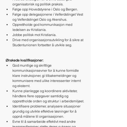
organisatorisk og politisk praksis.
Følge opp Hovedstyrene i Oslo og Bergen.
Følge opp delegasjonene i Velferdstinget Vest 
og Velferdstinget Oslo og Akershus.
Opprettholde god kommunikasjon med 
ledelsen av Kristiania.
Jobbe politisk mot Kristiania.
Drive med organisasjonsutvikling for å sikre at 
Studentunionen fortsetter å utvikle seg.
Ønskede kvalifikasjoner:
God muntlige og skriftlige 
kommunikasjonsevner for å kunne formidle 
klare instruksjoner, gi tilbakemeldinger og 
kommunisere med ulike interessenter internt 
og eksternt.
Kunne planlegge og koordinere aktiviteter, 
håndtere flere oppgaver samtidig og 
opprettholde orden og struktur i arbeidsmiljøet.
Identifisere problemer, analysere situasjoner 
grundig og utvikle effektive løsninger for å 
oppnå målene til organisasjonen.
Evne til å samarbeide effektivt med andre 
teammedlemmer, støtte deres suksess og 